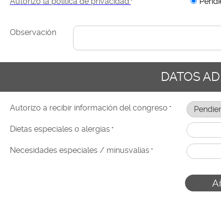
Autorizo la política de privacidad
Pendi
*
Observación
DATOS AD
Autorizo a recibir información del congreso
*
Dietas especiales o alergias
*
Necesidades especiales / minusvalías
*