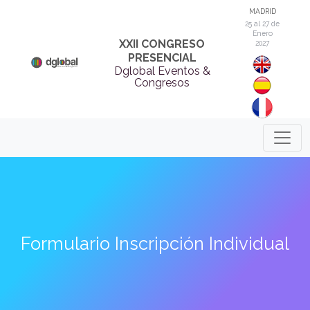
MADRID
25 al 27 de
Enero
XXII CONGRESO
2027
PRESENCIAL
Dglobal Eventos &
Congresos
Formulario Inscripción Individual