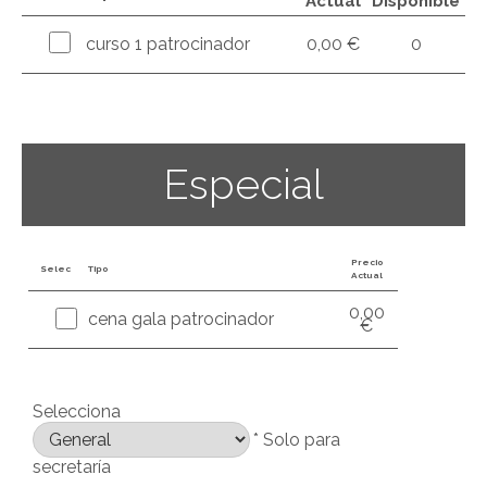
Actual
Disponible
curso 1 patrocinador
0,00 €
0
Especial
Precio
Selec
Tipo
Actual
0,00
cena gala patrocinador
€
Selecciona
* Solo para
secretaría