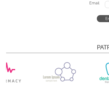
Email
PAT